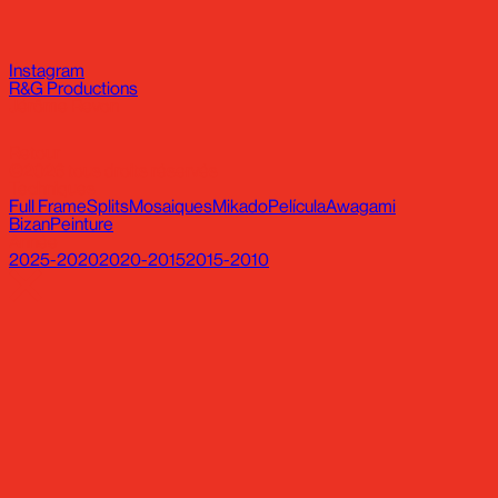
Instagram
R&G Productions
Jérôme Revon
Retour
©2026 tous droits réservés
Techniques
Full Frame
Splits
Mosaiques
Mikado
Película
Awagami
Bizan
Peinture
Année
2025-2020
2020-2015
2015-2010
Instagram
R&G Productions